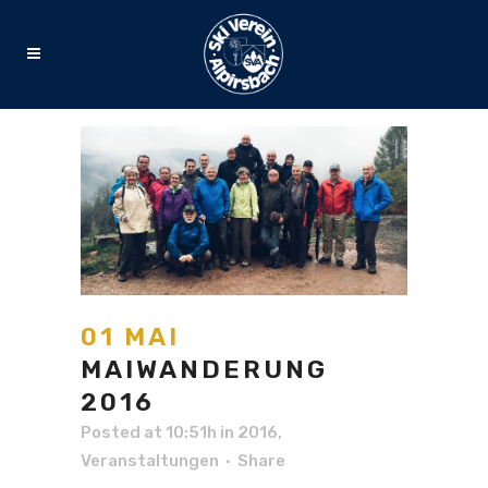
01 MAI
MAIWANDERUNG
2016
Posted at 10:51h
in
2016
,
Veranstaltungen
Share