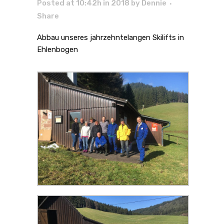
Posted at 10:42h
in
2018
by
Dennie
Share
Abbau unseres jahrzehntelangen Skilifts in
Ehlenbogen